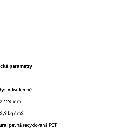
ické parametry
ty
: individuálně
12 / 24 mm
 2,9 kg / m2
ura
: pevná recyklovaná PET