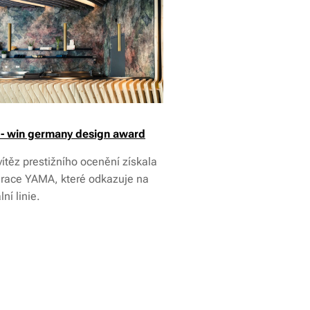
- win germany design award
ítěz prestižního ocenění získala
urace YAMA, které odkazuje na
lní linie.