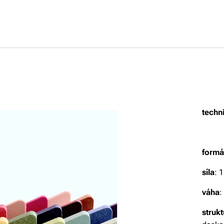
techn
formá
síla
: 
váha
:
strukt