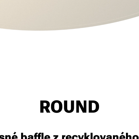
ROUND
sné baffle z recyklovanéh