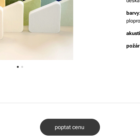
deska
barvy
plopr
akust
požár
poptat cenu