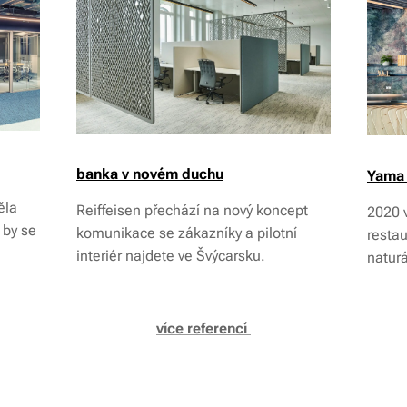
banka v novém duchu
Yama 
ěla
Reiffeisen přechází na nový koncept
2020 v
 by se
komunikace se zákazníky a pilotní
resta
interiér najdete ve Švýcarsku.
naturá
více referencí