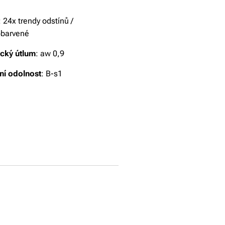
: 24x trendy odstínů /
obarvené
ický útlum
: aw 0,9
ní odolnost
: B-s1