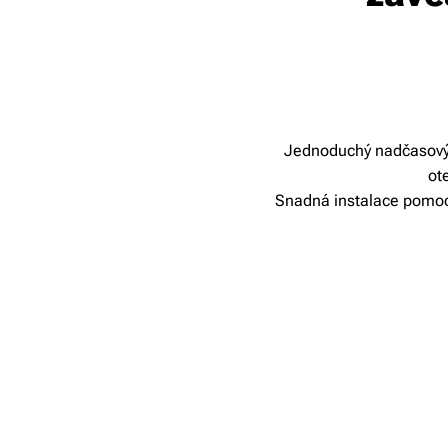
Jednoduchý nadčasový d
ot
Snadná instalace pomocí 