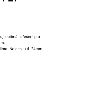
jí optimální řešení pro
ím.
 klima. Na desku tl. 24mm