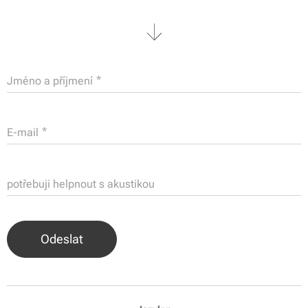
Jméno a příjmení
E-mail
potřebuji helpnout s akustikou
Odeslat