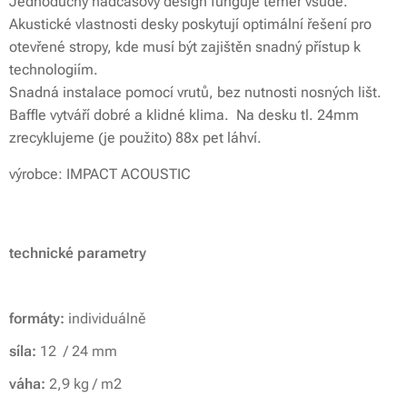
Jednoduchý nadčasový design funguje téměř všude.
Akustické vlastnosti desky poskytují optimální řešení pro
otevřené stropy, kde musí být zajištěn snadný přístup k
technologiím.
Snadná instalace pomocí vrutů, bez nutnosti nosných lišt.
Baffle vytváří dobré a klidné klima. Na desku tl. 24mm
zrecyklujeme (je použito) 88x pet láhví.
výrobce: IMPACT ACOUSTIC
technické parametry
formáty:
individuálně
síla:
12 / 24 mm
váha:
2,9 kg /
m2