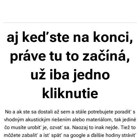
aj keď ste na konci,
práve tu to začíná,
už iba jedno
kliknutie
No a ak ste sa dostali až sem a stále potrebujete poradiť s
vhodným akustickým riešením alebo materiálom, tak jediné
čo musíte urobiť je, ozvať sa. Naozaj to inak nejde. Tiež to
môžete zabaliť a ísť späť na google a ďalšie hodiny stráviť