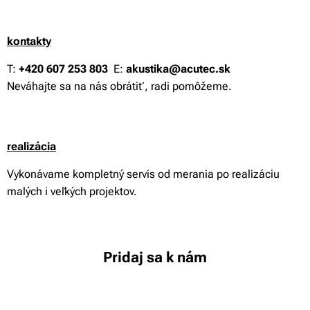
kontakty
T:
+420 607 253 803
E:
akustika@acutec.sk
Neváhajte sa na nás obrátiť, radi pomôžeme.
reali
zácia
Vykonávame kompletný servis od merania po realizáciu
malých i veľkých projektov.
Pridaj sa k nám