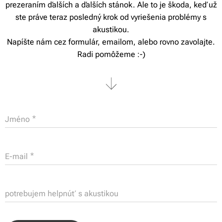
prezeraním ďalších a ďalších stánok. Ale to je škoda, keď už
ste práve teraz posledný krok od vyriešenia problémy s
akustikou.
Napíšte nám cez formulár, emailom, alebo rovno zavolajte.
Radi pomôžeme :-)
Jméno
E-mail
potrebujem helpnúť s akustikou