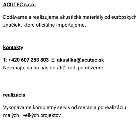
ACUTEC s.r.o.
Dodávame a realizujeme akustické materiály od európskych
značiek, ktoré oficiálne importujeme.
kontakty
T:
+420 607 253 803
E:
akustika@acutec.sk
Neváhajte sa na nás obrátiť, radi pomôžeme.
reali
zácia
Vykonávame kompletný servis od merania po realizáciu
malých i veľkých projektov.