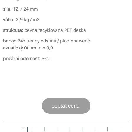
síla:
12 / 24 mm
váha:
2,9 kg /
m2
struktuta:
pevná recyklovaná PET deska
barvy:
24x trendy odstínů / ploprobarvené
akustický útlum:
aw 0,9
požární odolnost:
B-s1
poptat cenu