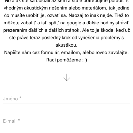
No a ak ste sa dostali až sem a stále potrebujete poradiť s
vhodným akustickým riešením alebo materiálom, tak jediné
čo musíte urobiť je, ozvať sa. Naozaj to inak nejde. Tiež to
môžete zabaliť a ísť späť na google a ďalšie hodiny stráviť
prezeraním ďalších a ďalších stánok. Ale to je škoda, keď už
ste práve teraz posledný krok od vyriešenia problémy s
akustikou.
Napíšte nám cez formulár, emailom, alebo rovno zavolajte.
Radi pomôžeme :-)
Jméno
E-mail