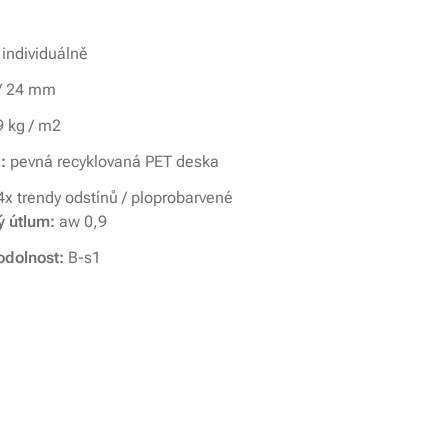
individuálně
/ 24 mm
9 kg /
m2
a:
pevná recyklovaná PET deska
4x trendy odstínů / ploprobarvené
ý útlum:
aw 0,9
odolnost:
B-s1