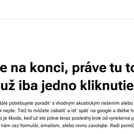
te na konci, práve tu t
už iba jedno kliknutie
stále potrebujete poradiť s vhodným akustickým riešením alebo
ak nejde. Tiež to môžete zabaliť a ísť späť na google a ďalšie h
to je škoda, keď už ste práve teraz posledný krok od vyriešenia 
 nám cez formulár, emailom, alebo rovno zavolajte. Radi pomô