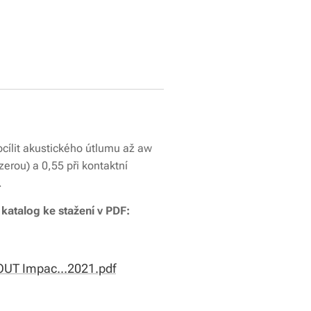
ocílit akustického útlumu až aw
rou) a 0,55 při kontaktní
.
katalog ke stažení v PDF:
UT Impac...2021.pdf