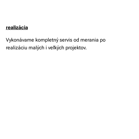
reali
zácia
Vykonávame kompletný servis od merania po
realizáciu malých i veľkých projektov.