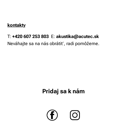
kontakty
T:
+420 607 253 803
E:
akustika@acutec.sk
Neváhajte sa na nás obrátiť, radi pomôžeme.
Pridaj sa k nám