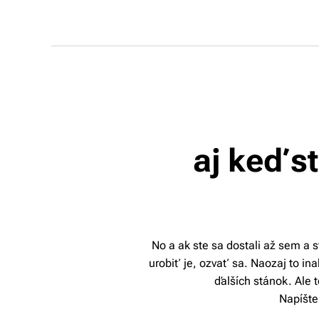
aj keď s
No a ak ste sa dostali až sem a 
urobiť je, ozvať sa. Naozaj to in
ďalších stánok. Ale 
Napíšte