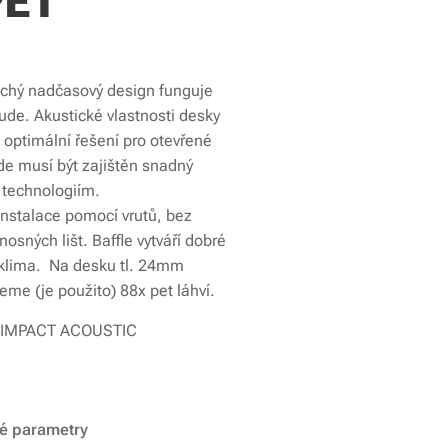
PET
hý nadčasový design funguje
ude. Akustické vlastnosti desky
í optimální řešení pro otevřené
kde musí být zajištěn snadný
k technologiím.
nstalace pomocí vrutů, bez
nosných lišt. Baffle vytváří dobré
 klima. Na desku tl. 24mm
eme (je použito) 88x pet láhví.
: IMPACT ACOUSTIC
ké parametry