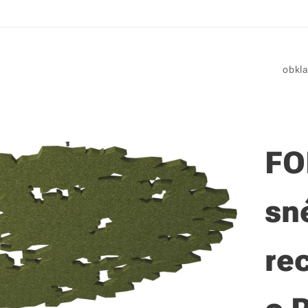
obkla
FO
sné
re