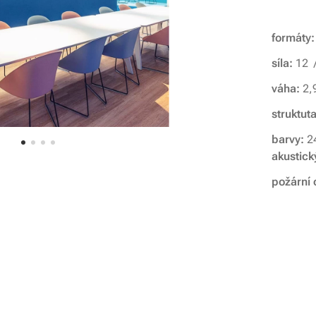
formáty:
síla:
12 
váha:
2,
struktut
barvy:
2
akustick
požární 