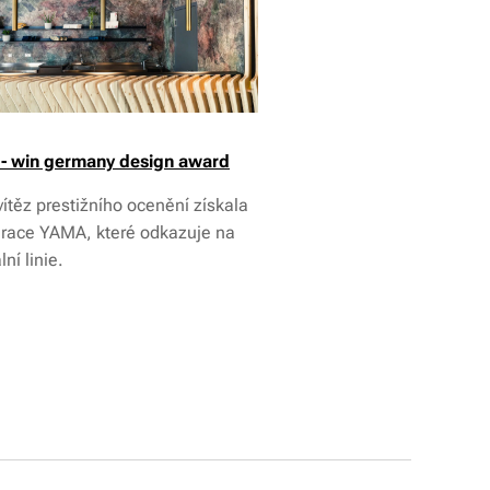
- win germany design award
ítěz prestižního ocenění získala
urace YAMA, které odkazuje na
lní linie.