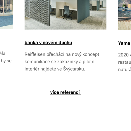
banka v novém duchu
Yama 
ěla
Reiffeisen přechází na nový koncept
2020 v
 by se
komunikace se zákazníky a pilotní
resta
interiér najdete ve Švýcarsku.
naturá
více referencí