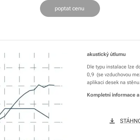
poptat cenu
akustický útlumu
Dle typu instalace lze d
0,9 (se vzduchovou meze
aplikaci desek na stěnu
Kompletní informace a 
STÁHNO