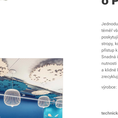
o 
Jednoduc
téměř vš
poskytuj
stropy, 
přístup 
Snadná i
nutnosti 
a klidné
zrecykluj
výrobce
technic