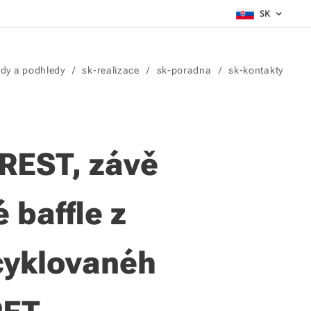
SK
dy a podhledy
sk-realizace
sk-poradna
sk-kontakty
REST
,
závě
 baffle z
cyklovanéh