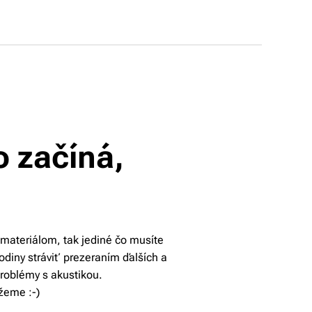
o začíná,
 materiálom, tak jediné čo musíte
odiny stráviť prezeraním ďalších a
problémy s akustikou.
žeme :-)