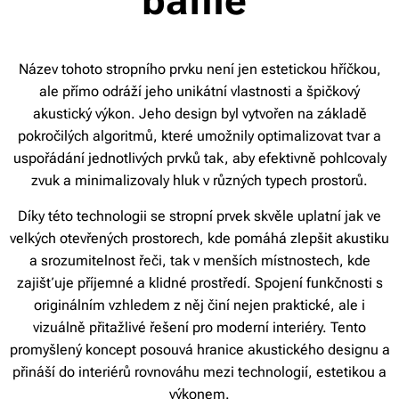
baffle
Název tohoto stropního prvku není jen estetickou hříčkou,
ale přímo odráží jeho unikátní vlastnosti a špičkový
akustický výkon. Jeho design byl vytvořen na základě
pokročilých algoritmů, které umožnily optimalizovat tvar a
uspořádání jednotlivých prvků tak, aby efektivně pohlcovaly
zvuk a minimalizovaly hluk v různých typech prostorů.
Díky této technologii se stropní prvek skvěle uplatní jak ve
velkých otevřených prostorech, kde pomáhá zlepšit akustiku
a srozumitelnost řeči, tak v menších místnostech, kde
zajišťuje příjemné a klidné prostředí. Spojení funkčnosti s
originálním vzhledem z něj činí nejen praktické, ale i
vizuálně přitažlivé řešení pro moderní interiéry. Tento
promyšlený koncept posouvá hranice akustického designu a
přináší do interiérů rovnováhu mezi technologií, estetikou a
výkonem.