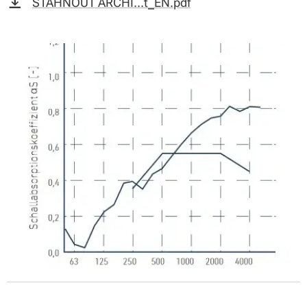
STÁHNOUT ARCHI...t_EN.pdf