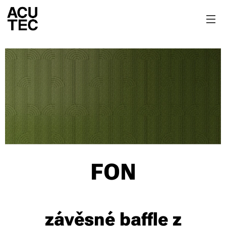
FON
závěsné baffle z