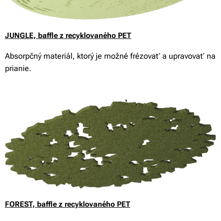
JUNGLE,
baffle z recyklovaného PET
Absorpčný materiál, ktorý je možné frézovať a upravovať na
prianie.
FOREST,
baffle z recyklovaného PET