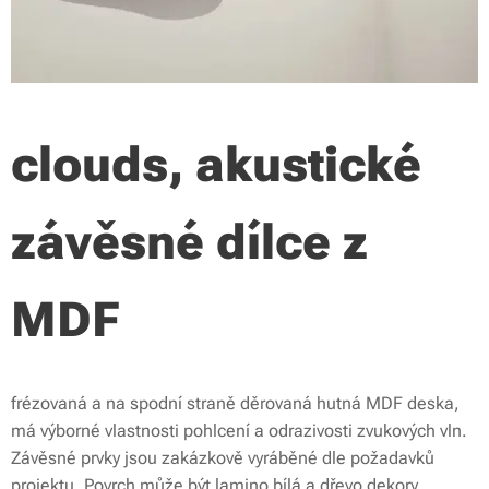
clouds, akustické
závěsné dílce z
MDF
frézovaná a na spodní straně děrovaná hutná MDF deska,
má výborné vlastnosti pohlcení a odrazivosti zvukových vln.
Závěsné prvky jsou zakázkově vyráběné dle požadavků
projektu. Povrch může být lamino bílá a dřevo dekory,