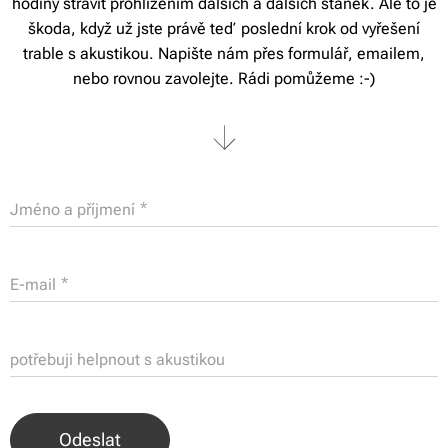
hodiny strávit prohlížením dalších a dalších stánek. Ale to je
škoda, když už jste právě teď poslední krok od vyřešení
trable s akustikou. Napište nám přes formulář, emailem,
nebo rovnou zavolejte. Rádi pomůžeme :-)
Jméno a příjmení
E-mail
potřebuji helpnout s akustikou
Odeslat