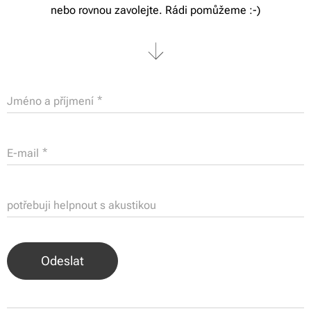
nebo rovnou zavolejte. Rádi pomůžeme :-)
Jméno a příjmení
E-mail
potřebuji helpnout s akustikou
Odeslat