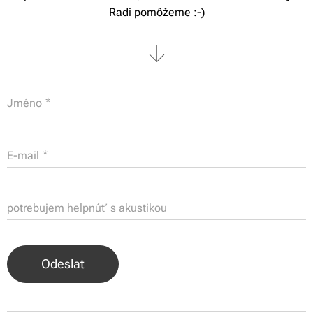
Radi pomôžeme :-)
Jméno
E-mail
potrebujem helpnúť s akustikou
Odeslat