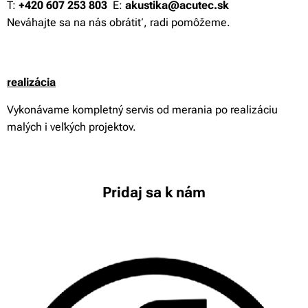
T:
+420 607 253 803
E:
akustika@acutec.sk
Neváhajte sa na nás obrátiť, radi pomôžeme.
reali
zácia
Vykonávame kompletný servis od merania po realizáciu
malých i veľkých projektov.
Pridaj sa k nám