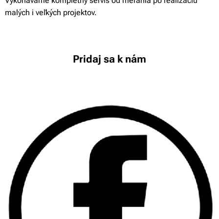
Vykonávame kompletný servis od merania po realizáciu
malých i veľkých projektov.
Pridaj sa k nám