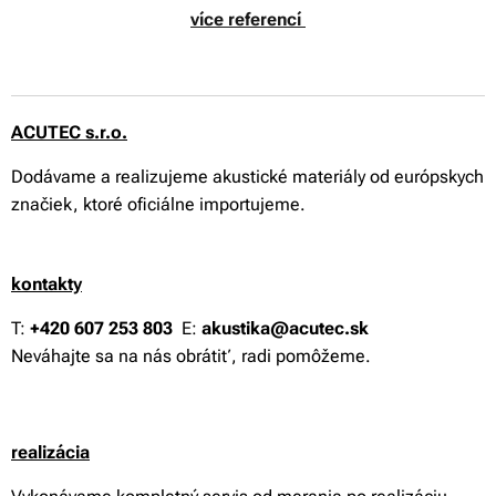
více referencí
ACUTEC s.r.o.
Dodávame a realizujeme akustické materiály od európskych
značiek, ktoré oficiálne importujeme.
kontakty
T:
+420 607 253 803
E:
akustika@acutec.sk
Neváhajte sa na nás obrátiť, radi pomôžeme.
reali
zácia