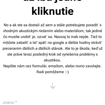
kliknutie
No a ak ste sa dostali až sem a stále potrebujete poradiť s
vhodným akustickým riešením alebo materiálom, tak jediné
čo musíte urobiť je, ozvať sa. Naozaj to inak nejde. Tiež to
môžete zabaliť a ísť späť na google a ďalšie hodiny stráviť
prezeraním ďalších a ďalších stánok. Ale to je škoda, keď už
ste práve teraz posledný krok od vyriešenia problémy s
akustikou.
Napíšte nám cez formulár, emailom, alebo rovno zavolajte.
Radi pomôžeme :-)
Jméno