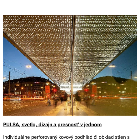
PULSA, svetlo, dizajn a presnosť v jednom
Individuálne perforovaný kovový podhľad či obklad stien s