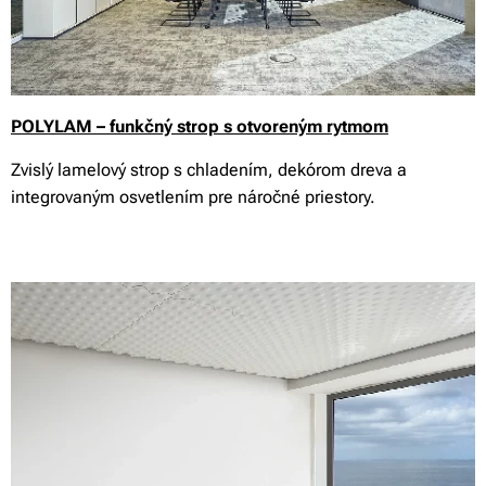
POLYLAM – funkčný strop s otvoreným rytmom
Zvislý lamelový strop s chladením, dekórom dreva a
integrovaným osvetlením pre náročné priestory.