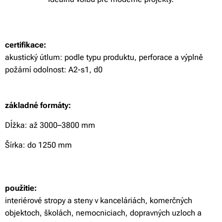
certifikace:
akustický útlum: podle typu produktu, perforace a výplně
požární odolnost: A2-s1, d0
základné formáty:
Dĺžka: až 3000–3800 mm
Šírka: do 1250 mm
použitie:
interiérové ​​stropy a steny v kanceláriách, komerčných
objektoch, školách, nemocniciach, dopravných uzloch a