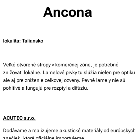
Ancona
lokalita: Taliansko
Veľké otvorené stropy v komerčnej zóne, je potrebné
znižovať lokálne. Lamelové prvky tu slúžia nielen pre optiku
ale aj pre zníženie celkovej ozveny. Pevné lamely nie sú
pohltivé a fungujú pre rozptyl a difúziu.
ACUTEC s.r.o.
Dodávame a realizujeme akustické materiály od európskych
značiek, ktoré oficiálne importujeme.