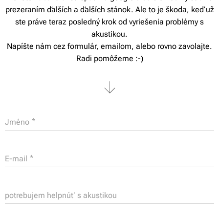
prezeraním ďalších a ďalších stánok. Ale to je škoda, keď už
ste práve teraz posledný krok od vyriešenia problémy s
akustikou.
Napíšte nám cez formulár, emailom, alebo rovno zavolajte.
Radi pomôžeme :-)
Jméno
E-mail
potrebujem helpnúť s akustikou