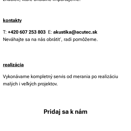
kontakty
T:
+420 607 253 803
E:
akustika@acutec.sk
Neváhajte sa na nás obrátiť, radi pomôžeme.
reali
zácia
Vykonávame kompletný servis od merania po realizáciu
malých i veľkých projektov.
Pridaj sa k nám