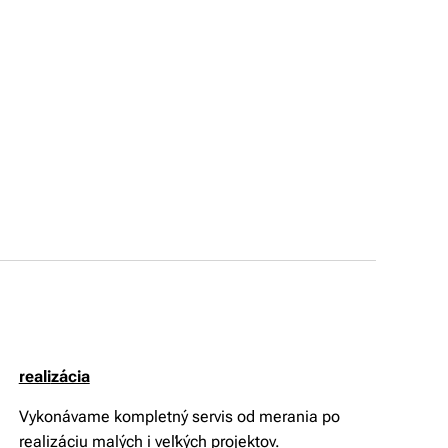
reali
zácia
Vykonávame kompletný servis od merania po
realizáciu malých i veľkých projektov.