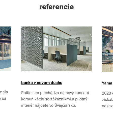
referencie
banka v novom duchu
Yama 
emala
Raiffeisen prechádza na nový koncept
2020 
y sa
komunikácie so zákazníkmi a pilotný
získal
interiér nájdete vo Švajčiarsku.
odkazu