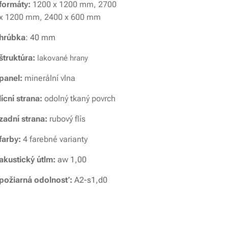
formáty:
1200 x 1200 mm, 2700
x 1200 mm, 2400 x 600 mm
hrúbka
: 40 mm
štruktúra:
lakované hrany
p
anel
:
minerální vlna
lícní strana
:
odolný tkaný povrch
zadní strana:
rubový flís
farby:
4 farebné varianty
akustický útlm:
aw 1,00
požiarná odolnosť:
A2-s1,d0