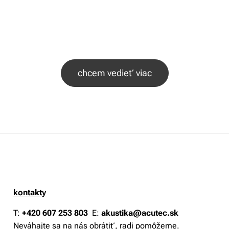
chcem vedieť viac
kontakty
T:
+420 607 253 803
E:
akustika@acutec.sk
Neváhajte sa na nás obrátiť, radi pomôžeme.