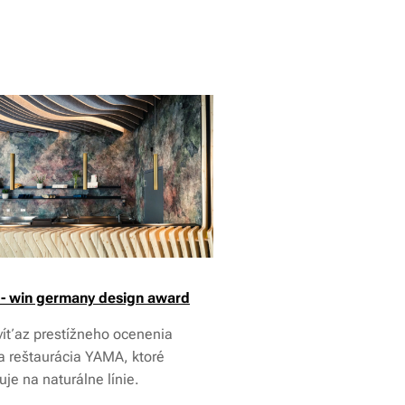
- win germany design award
víťaz prestížneho ocenenia
a reštaurácia YAMA, ktoré
je na naturálne línie.