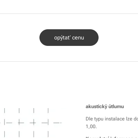
opýtať cenu
akustický útlumu
Dle typu instalace lze d
1,00.