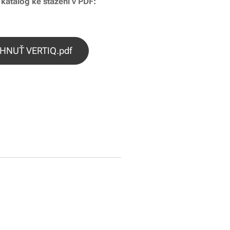
katalog ke stažení v PDF:
HNUŤ VERTIQ.pdf