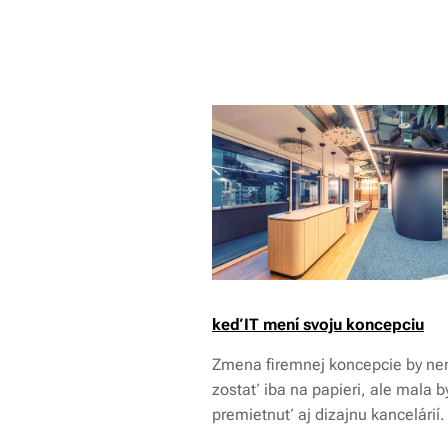
keď IT mení svoju koncepciu
Zmena firemnej koncepcie by n
zostať iba na papieri, ale mala b
premietnuť aj dizajnu kancelárií.