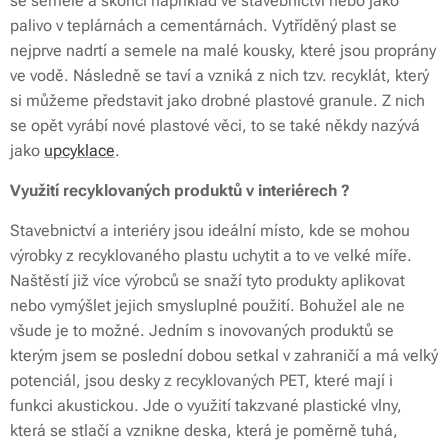
se semele a skončí například ve stavebnictví nebo jako
palivo v teplárnách a cementárnách. Vytříděný plast se
nejprve nadrtí a semele na malé kousky, které jsou proprány
ve vodě. Následně se taví a vzniká z nich tzv. recyklát, který
si můžeme představit jako drobné plastové granule. Z nich
se opět vyrábí nové plastové věci, to se také někdy nazývá
jako
upcyklace
.
Využití recyklovaných produktů v interiérech ?
Stavebnictví a interiéry jsou ideální místo, kde se mohou
výrobky z recyklovaného plastu uchytit a to ve velké míře.
Naštěstí již více výrobců se snaží tyto produkty aplikovat
nebo vymýšlet jejich smysluplné použití. Bohužel ale ne
všude je to možné. Jedním s inovovaných produktů se
kterým jsem se poslední dobou setkal v zahraničí a má velký
potenciál, jsou desky z recyklovaných PET, které mají i
funkci akustickou. Jde o využití takzvané plastické vlny,
která se stlačí a vznikne deska, která je poměrně tuhá,