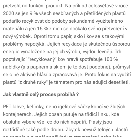
přetvořit na funkční produkt. Na příklad celosvětově v roce
2020 se jen 9 % všech sesbíraných a přetříděných plastů
podařilo recyklovat do podoby sekundárně využitelného
materiálu a jen 16 % z nich se dočkalo svého přetvoření v
nový výrobek. Oproti tomu papír, sklo i kov se s takovými
problémy nepotýká. Jejich recyklace je skutečnou úsporou
energie vynaložené na jejich výrobu, vyjdou levněji. Trh
poptávající "recyklovaný" kov hravě spotřebuje 100 %
nabídky (a s papírem a sklem je to dost podobné), průmysl
se o ně aktivně hlásí a zpracovává je. Proto fokus na využití
plastů "z druhé ruky" je tématem pro následující desetiletí.
Jak vlastně celý proces probíhá ?
PET lahve, kelímky, nebo igelitové sáčky končí ve žlutých
kontejnerech. Jejich obsah putuje na třídicí linku, kde
obsluha vybere vše, co do nich nepatří. Plasty jsou
roztříděné také podle druhu. Zbytek nevyužitelných plastů