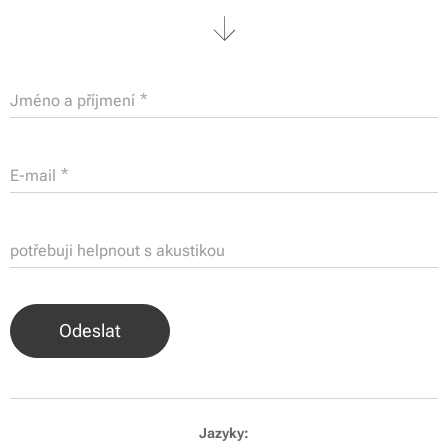
Jméno a příjmení
E-mail
potřebuji helpnout s akustikou
Odeslat
Jazyky