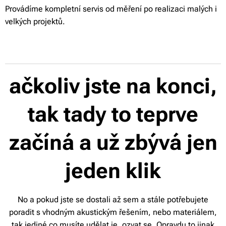
Provádíme kompletní servis od měření po realizaci malých i
velkých projektů.
ačkoliv jste na konci,
tak tady to teprve
začíná a už zbývá jen
jeden klik
No a pokud jste se dostali až sem a stále potřebujete
poradit s vhodným akustickým řešením, nebo materiálem,
tak jediné co musíte udělat je, ozvat se. Opravdu to jinak