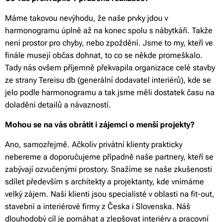
Máme takovou nevýhodu, že naše prvky jdou v
harmonogramu úplně až na konec spolu s nábytkáři. Takže
není prostor pro chyby, nebo zpoždění. Jsme to my, kteří ve
finále musejí občas dohnat, to co se někde promeškalo.
Tady nás ovšem příjemně překvapila organizace celé stavby
ze strany Tereisu db (generální dodavatel interiérů), kde se
jelo podle harmonogramu a tak jsme měli dostatek času na
doladění detailů a návazností.
Mohou se na vás obrátit i zájemci o menší projekty?
Ano, samozřejmě. Ačkoliv privátní klienty prakticky
nebereme a doporučujeme případně naše partnery, kteří se
zabývají ozvučenými prostory. Snažíme se naše zkušenosti
sdílet především s architekty a projektanty, kde vnímáme
velký zájem. Naši klienti jsou specialisté v oblasti na fit-out,
stavební a interiérové firmy z Česka i Slovenska. Náš
dlouhodobý cíl je pomáhat a zlepšovat interiéry a pracovní