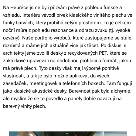
Na Heuréce jsme byli přizváni právě z pohledu funkce a
vzhledu. Interiéru vévodí prvek klasického vlnitého plechu ve
funky barvách, který probíhá celým prostorem. To je celkem
noční můra z pohledu rezonance a odrazu zvuku (tj. vysoké
ozvěny). Naše portfolio výrobců, které zastupujeme se stále
rozrůstá a máme jich aktuálně více jak třicet. Po diskusi s
architekty jsme zvolili desky z recyklovaných PET, které se
zakázkově upravovali na obdobnou profilaci a formát, jakou
má právě plech. Tyto desky však mají výborné pohltivé
vlastnosti, a tak je bylo možné aplikovat do všech
zasedaček, meetingovek a telefonních boxech. Tam fungují
jako klasické akustické desky. Barevnost pak byla alchymie,
ale myslím že se to povedlo a panely dobře navazují na
barevný vlnitý plech.