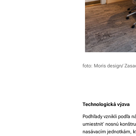
foto: Moris design/ Zas
Technologická výzva
Podhľady vznikli podľa n
umiestniť nosnú konštru
nasávacím jednotkám, kt