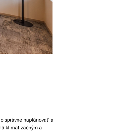
olo správne naplánovať a
jmä klimatizačným a