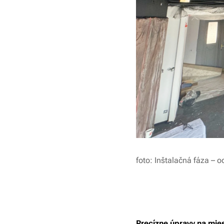
foto: Inštalačná fáza –
Precízne úpravy na mie