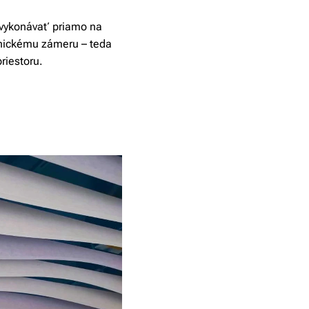
o vykonávať priamo na
onickému zámeru – teda
riestoru
.