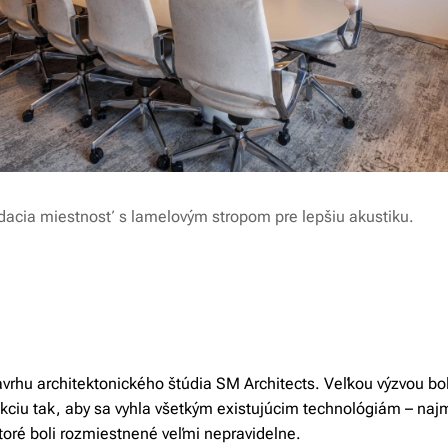
adacia miestnosť s lamelovým stropom pre lepšiu akustiku.
ávrhu architektonického štúdia SM Architects. Veľkou výzvou b
kciu tak, aby sa vyhla všetkým existujúcim technológiám – na
oré boli rozmiestnené veľmi nepravidelne.