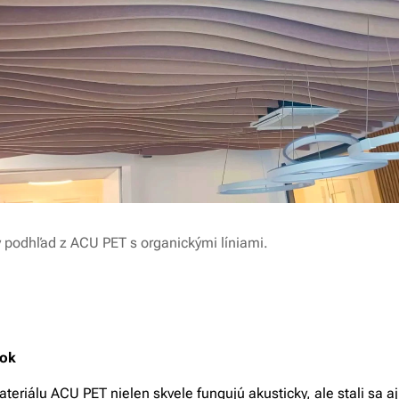
ý podhľad z ACU PET s organickými líniami.
vok
eriálu ACU PET nielen skvele fungujú akusticky, ale stali sa a