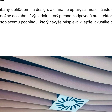
rábaný s ohľadom na design, ale finálne úpravy sa museli čast
 možné dosiahnuť výsledok, ktorý presne zodpovedá architekt
obiacemu podhľadu, ktorý navyše prispieva k lepšej akustike p