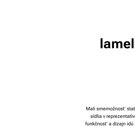
lamel
Mali smemožnosť stať 
sídlia v reprezentatí
funkčnosť a dizajn idú