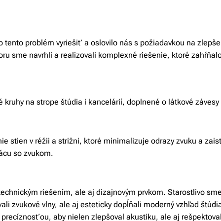
 tento problém vyriešiť a oslovilo nás s požiadavkou na zlepše
oru sme navrhli a realizovali komplexné riešenie, ktoré zahŕňalo
 kruhy na strope štúdia i kancelárií, doplnené o látkové závesy 
e stien v réžii a strižni, ktoré minimalizuje odrazy zvuku a zai
ácu so zvukom.
 technickým riešením, ale aj dizajnovým prvkom. Starostlivo sme 
ali zvukové vlny, ale aj esteticky dopĺňali moderný vzhľad štúd
precíznosťou, aby nielen zlepšoval akustiku, ale aj rešpektova