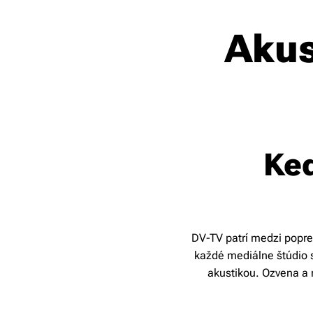
Akus
Keď
DV-TV patrí medzi popred
každé mediálne štúdio s
akustikou. Ozvena a 