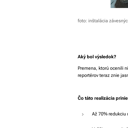
foto: inštalácia závesný
Aký bol výsledok?
Premena, ktorú ocenili ni
reportérov teraz znie ja
Čo táto realizácia prini
Až 70% redukciu 