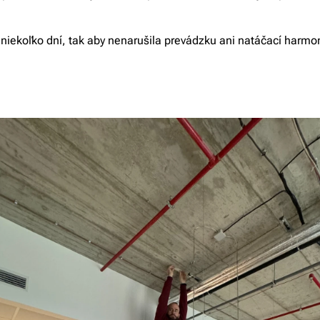
 niekoľko dní, tak aby nenarušila prevádzku ani natáčací harm