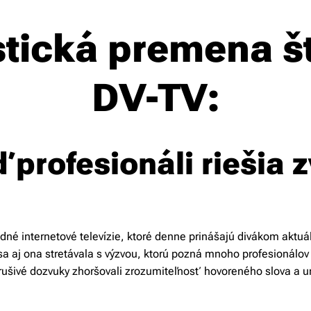
tická premena š
DV-TV:
 profesionáli riešia 
né internetové televízie, ktoré denne prinášajú divákom aktuá
a aj ona stretávala s výzvou, ktorú pozná mnoho profesionálov 
rušivé dozvuky zhoršovali zrozumiteľnosť hovoreného slova a u