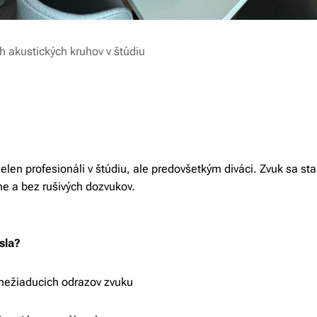
ch akustických kruhov v štúdiu
elen profesionáli v štúdiu, ale predovšetkým diváci. Zvuk sa sta
sne a bez rušivých dozvukov.
esla?
nežiaducich odrazov zvuku