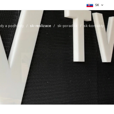
SK
dy a podhledy
sk-realizace
sk-poradna
sk-kontakty