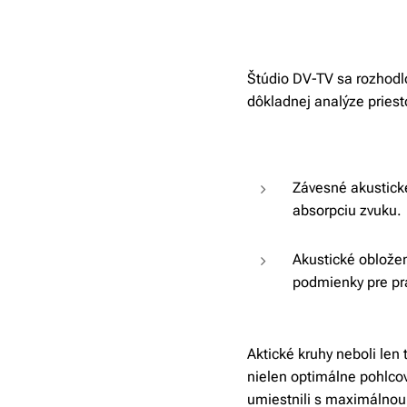
Štúdio DV-TV sa rozhodlo
dôkladnej analýze priest
Závesné akustické
absorpciu zvuku.
Akustické obloženi
podmienky pre pr
Ak
tické kruhy neboli len
nielen optimálne pohlcov
umiestnili s maximálnou 