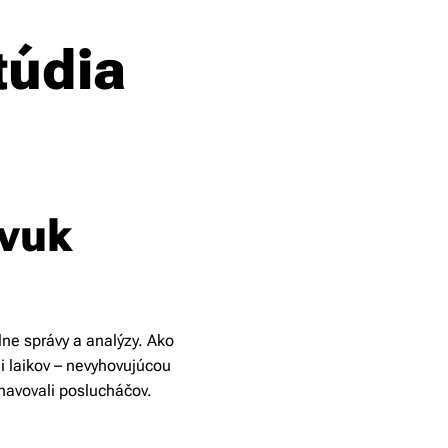
túdia
zvuk
lne správy a analýzy. Ako
i laikov – nevyhovujúcou
navovali poslucháčov.