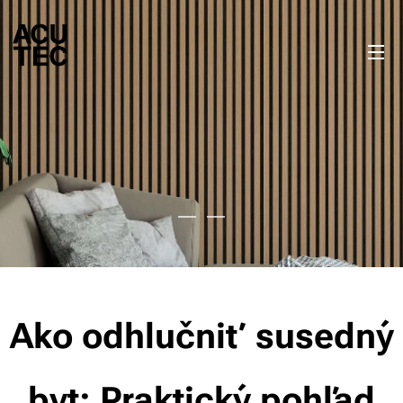
Ako odhlučniť susedný
byt: Praktický pohľad