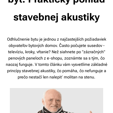
stavebnej akustiky
Odhlučnenie bytu je jednou z najčastejších požiadaviek
obyvateľov bytových domov. Často počujete susedov -
televíziu, kroky, vŕtanie? Než siahnete po "zázračných"
penových paneloch z e-shopu, zoznámte sa s tým, čo
naozaj funguje. V tomto článku vám vysvetlíme základné
princípy stavebnej akustiky, čo pomáha, čo nefunguje a
prečo nestačí len nalepiť molitan na stenu.