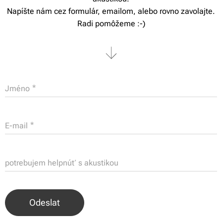
Napíšte nám cez formulár, emailom, alebo rovno zavolajte.
Radi pomôžeme :-)
Jméno
E-mail
potrebujem helpnúť s akustikou
Odeslat