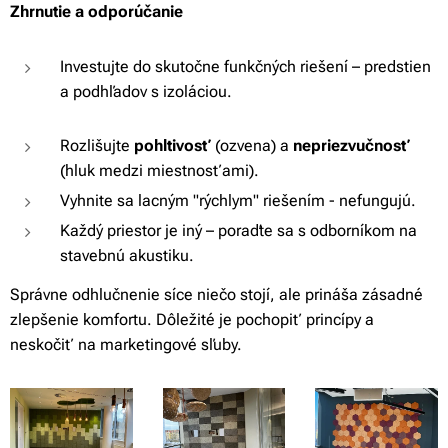
Zhrnutie a odporúčanie
Investujte do skutočne funkčných riešení – predstien
a podhľadov s izoláciou.
Rozlišujte
pohltivosť
(ozvena) a
nepriezvučnosť
(hluk medzi miestnosťami).
Vyhnite sa lacným "rýchlym" riešením - nefungujú.
Každý priestor je iný – poraďte sa s odborníkom na
stavebnú akustiku.
Správne odhlučnenie síce niečo stojí, ale prináša zásadné
zlepšenie komfortu. Dôležité je pochopiť princípy a
neskočiť na marketingové sľuby.