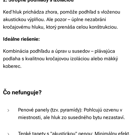
Keď hluk prichádza zhora, pomôže podhľad s vloženou
akustickou výplňou. Ale pozor – úplne nezabráni
kročajovému hluku, ktorý prenáša celou konštrukciou.
Ideálne riešenie:
Kombinácia podhľadu a úprav u susedov – plávajúca
podlaha s kvalitnou kročajovou izoláciou alebo mäkký
koberec.
Čo nefunguje?
Penové panely (tzv. pyramídy): Pohlcujú ozvenu v
miestnosti, ale hluk zo susedného bytu nezastaví.
Tenké tapety s "akustickou" penou: Minimálny efekt,