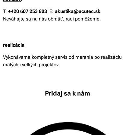
T:
+420 607 253 803
E:
akustika@acutec.sk
Neváhajte sa na nás obrátiť, radi pomôžeme.
reali
zácia
Vykonávame kompletný servis od merania po realizáciu
malých i veľkých projektov.
Pridaj sa k nám