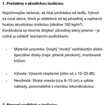
1. Predsteny s akustickou izoláciou
Najúčinnejšie riešenie, ak hluk prichádza od vedľa. Vytvorí
sa nová stena, ktorá je oddelená od tej pôvodnej a vyplnená
hustou akustickou izoláciou (ideálne 180 kg/m³).
Konštrukcia sa nesmie dotýkať pôvodnej steny priamo – je
nutné ju oddeliť tesniacimi podložkami.
Materiál uzavretia: Dvojitý "modrý" sadrokartón alebo
špeciálne dosky (napr. plnené pieskom), montované
krížom.
Výhoda: Výrazné zlepšenie (útlm až o 10–20 dB).
Nevýhoda
: Strata miesta (cca 8–10 cm) a vyššie
náklady, porovnateľné s menšou rekonštrukciou.
2. Stropné podhľady s izoláciou