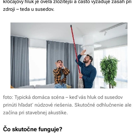
kročajový hluk je oveľa zložitejší a často vyžaduje zásah pri
zdroji – teda u susedov.
foto: Typická domáca scéna – keď vás hluk od susedov
prinúti hľadať núdzové riešenia. Skutočné odhlučnenie ale
začína pri stavebnej akustike.
Čo skutočne funguje?